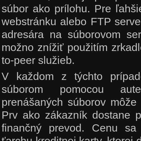
súbor ako prílohu. Pre ľahši
webstránku alebo FTP serve
adresára na súborovom ser
možno znížiť použitím zrkadl
to-peer služieb.
V každom z týchto prípad
súborom pomocou autent
prenášaných súborov môže b
Prv ako zákazník dostane p
finančný prevod. Cenu sa 
ťarchu kreditnej karty, ktorej